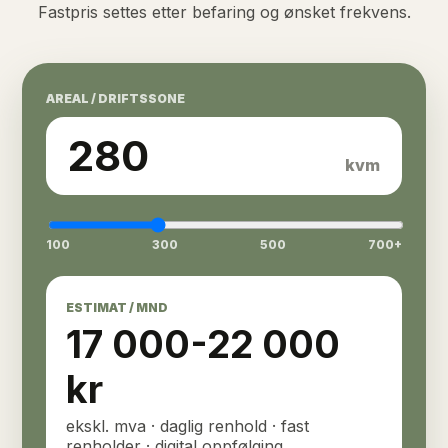
Fastpris settes etter befaring og ønsket frekvens.
AREAL / DRIFTSSONE
280
kvm
100
300
500
700+
ESTIMAT / MND
17 000
-
22 000
kr
ekskl. mva · daglig renhold · fast
renholder · digital oppfølging