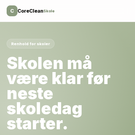
C
CoreClean
Skole
Renhold for
skoler
Skolen må
være klar før
neste
skoledag
starter.