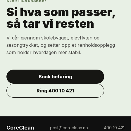
KLAR TIL Å SNAKKE?
Si hva som passer,
så tar vi resten
Vi går gjennom skolebygget, elevflyten og
sesongtrykket, og setter opp et renholdsopplegg
som holder hverdagen mer stabil.
Book befaring
Ring 400 10 421
CoreClean
post@coreclean.no
400 10 421