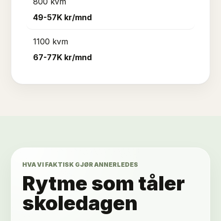
800 kvm
49-57K
kr/mnd
1100 kvm
67-77K
kr/mnd
HVA VI FAKTISK GJØR ANNERLEDES
Rytme som tåler
skoledagen