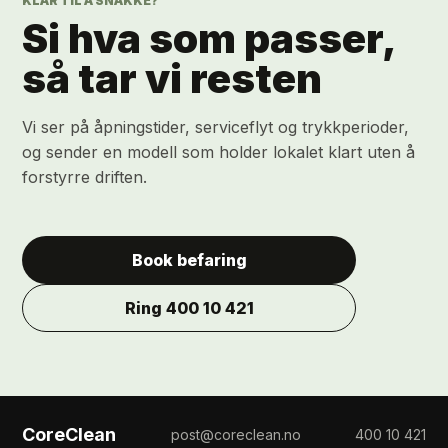
KLAR TIL Å SNAKKE?
Si hva som passer,
så tar vi resten
Vi ser på åpningstider, serviceflyt og trykkperioder,
og sender en modell som holder lokalet klart uten å
forstyrre driften.
Book befaring
Ring 400 10 421
CoreClean
post@coreclean.no
400 10 421