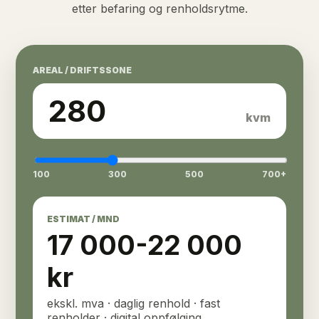
etter befaring og renholdsrytme.
AREAL / DRIFTSSONE
280
kvm
100
300
500
700+
ESTIMAT / MND
17 000
-
22 000
kr
ekskl. mva · daglig renhold · fast
renholder · digital oppfølging