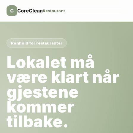
C
CoreClean
Restaurant
Renhold for
restauranter
Lokalet må
være klart når
gjestene
kommer
tilbake.