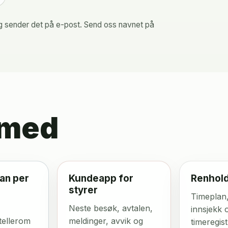
og sender det på e-post. Send oss navnet på
 med
an per
Kundeapp for
Renhold
styrer
Timeplan, 
Neste besøk, avtalen,
innsjekk 
tellerom
meldinger, avvik og
timeregis