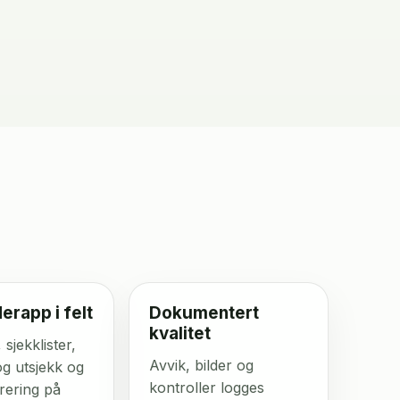
erapp i felt
Dokumentert
kvalitet
sjekklister,
Avvik, bilder og
og utsjekk og
kontroller logges
trering på