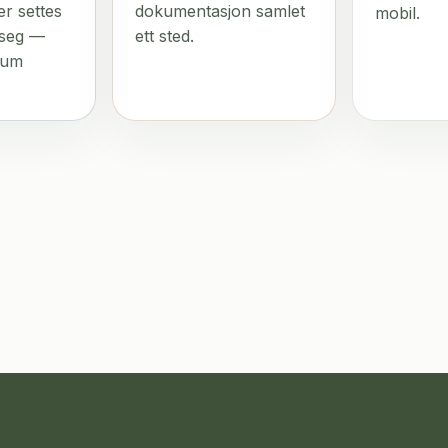
er settes
dokumentasjon samlet
mobil.
 seg —
ett sted.
sum