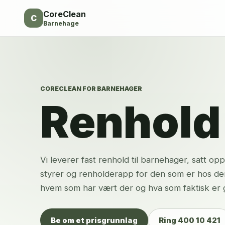
CoreClean
C
Barnehage
CORECLEAN FOR BARNEHAGER
Renhold 
Vi leverer fast renhold til barnehager, satt 
styrer og renholderapp for den som er hos der
hvem som har vært der og hva som faktisk er g
Be om et prisgrunnlag
Ring 400 10 421